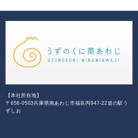
【本社所在地】
〒656-0503兵庫県南あわじ市福良丙947-22道の駅う
ずしお