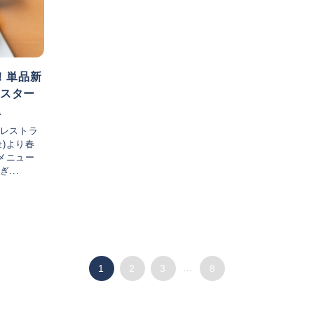
！単品新
りスター
丘
景レストラ
金)より春
メニュー
...
1
2
3
...
8