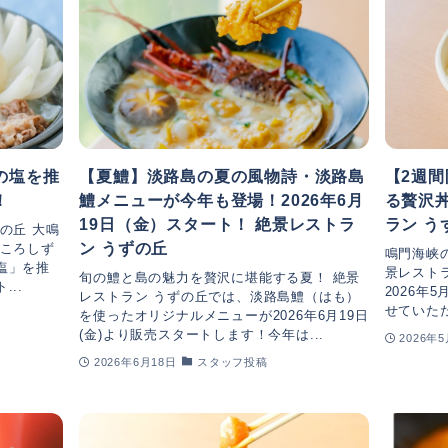
の塩を推
【夏鱧】淡路島の夏の風物詩・淡路島
【2週間
！
鱧メニューが今年も登場！2026年6月
る贅沢
19日（金）スタート！ 絶景レストラ
ラン う
の丘 大鳴
ン うずの丘
のころしず
鳴門海峡
塩」を推
景レスト
旬の鱧と島の魅力を贅沢に堪能する夏！ 絶景
..
2026年5
レストラン うずの丘では、淡路島鱧（はも）
せていただ
を使ったオリジナルメニューが2026年6月19日
(金)より販売スタートします！今年は...
2026年
2026年6月18日
スタッフ投稿