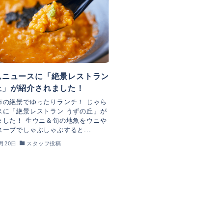
んニュースに「絶景レストラン
丘」が紹介されました！
市の絶景でゆったりランチ！ じゃら
スに「絶景レストラン うずの丘」が
ました！ 生ウニ＆旬の地魚をウニや
ープでしゃぶしゃぶすると...
3月20日
スタッフ投稿