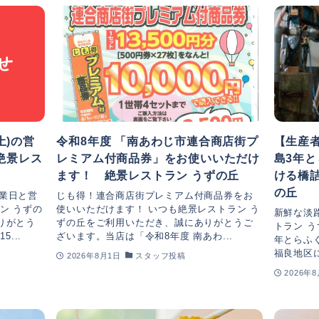
土)の営
令和8年度 「南あわじ市連合商店街プ
【生産
絶景レス
レミアム付商品券」をお使いいただけ
島3年
ます！ 絶景レストラン うずの丘
ける橋
の丘
営業日と営
じも得！連合商店街プレミアム付商品券をお
ン うずの
使いいただけます！ いつも絶景レストラン う
新鮮な淡
りがとう
ずの丘をご利用いただき、誠にありがとうご
トラン 
...
ざいます。当店は「令和8年度 南あわ...
年とらふ
福良地区に
2026年8月1日
スタッフ投稿
2026年