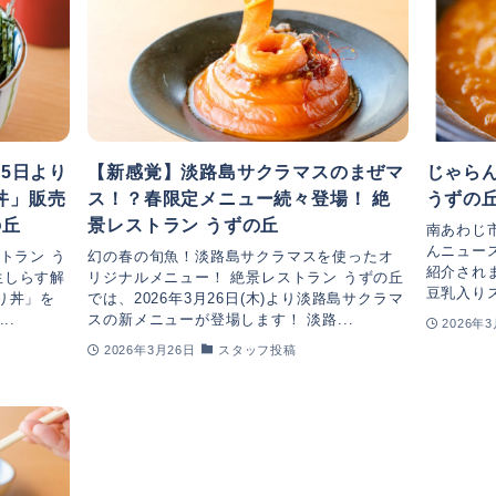
25日より
【新感覚】淡路島サクラマスのまぜマ
じゃら
丼」販売
ス！？春限定メニュー続々登場！ 絶
うずの
の丘
景レストラン うずの丘
南あわじ
んニュー
トラン う
幻の春の旬魚！淡路島サクラマスを使ったオ
紹介され
の生しらす解
リジナルメニュー！ 絶景レストラン うずの丘
豆乳入りス
り丼」を
では、2026年3月26日(木)より淡路島サクラマ
..
スの新メニューが登場します！ 淡路...
2026年
2026年3月26日
スタッフ投稿