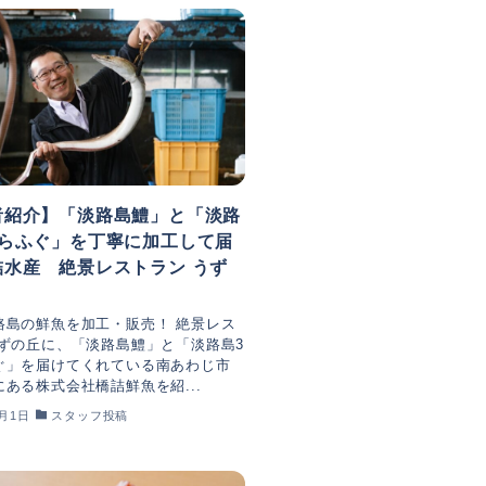
者紹介】「淡路島鱧」と「淡路
とらふぐ」を丁寧に加工して届
詰水産 絶景レストラン うず
路島の鮮魚を加工・販売！ 絶景レス
うずの丘に、「淡路島鱧」と「淡路島3
ぐ」を届けてくれている南あわじ市
ある株式会社橋詰鮮魚を紹...
8月1日
スタッフ投稿