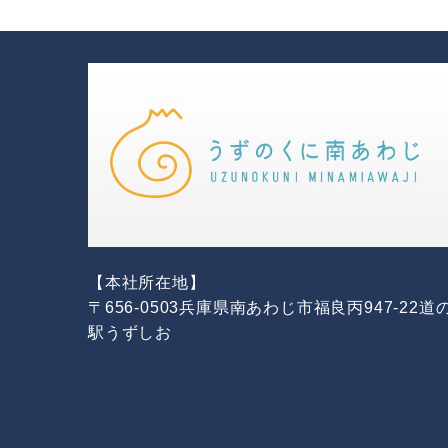
【本社所在地】
〒656-0503兵庫県南あわじ市福良丙947-22道
駅うずしお