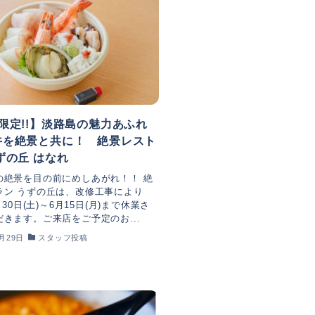
限定!!】淡路島の魅力あふれ
丼を絶景と共に！ 絶景レスト
ずの丘 はなれ
の絶景を目の前にめしあがれ！！ 絶
ラン うずの丘は、改修工事により
月30日(土)～6月15日(月)まで休業さ
きます。ご来店をご予定のお...
5月29日
スタッフ投稿