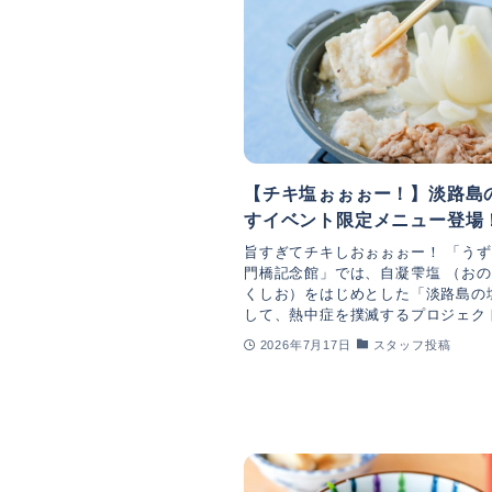
【チキ塩ぉぉぉー！】淡路島
すイベント限定メニュー登場
旨すぎてチキしおぉぉぉー！ 「うず
門橋記念館」では、自凝雫塩 （お
くしお）をはじめとした「淡路島の
して、熱中症を撲滅するプロジェクト.
2026年7月17日
スタッフ投稿