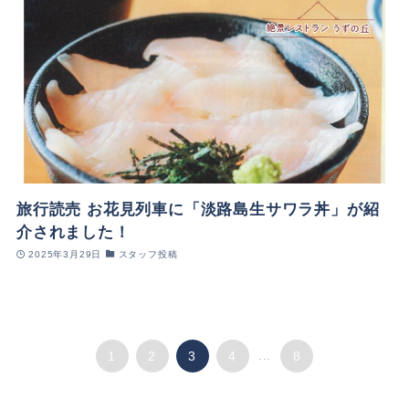
旅行読売 お花見列車に「淡路島生サワラ丼」が紹
介されました！
2025年3月29日
スタッフ投稿
1
2
3
4
...
8