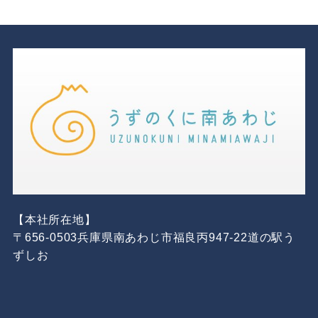
【本社所在地】
〒656-0503兵庫県南あわじ市福良丙947-22道の駅う
ずしお