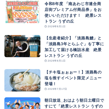
令和8年度 「南あわじ市連合商
店街プレミアム付商品券」をお
使いいただけます！ 絶景レス
トラン うずの丘
2026年8月1日
【生産者紹介】「淡路島鱧」と
「淡路島3年とらふぐ」を丁寧に
加工して届ける橋詰水産 絶景
レストラン うずの丘
2026年8月1日
【チキ塩ぉぉぉー！】淡路島の
塩を推すイベント限定メニュー
登場！
2026年7月17日
朝日放送_おはよう朝日土曜日で
すにて「絶景レストラン うずの