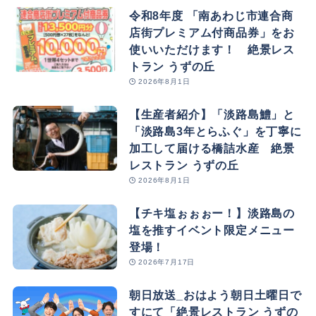
令和8年度 「南あわじ市連合商
店街プレミアム付商品券」をお
使いいただけます！ 絶景レス
トラン うずの丘
2026年8月1日
【生産者紹介】「淡路島鱧」と
「淡路島3年とらふぐ」を丁寧に
加工して届ける橋詰水産 絶景
レストラン うずの丘
2026年8月1日
【チキ塩ぉぉぉー！】淡路島の
塩を推すイベント限定メニュー
登場！
2026年7月17日
朝日放送_おはよう朝日土曜日で
すにて「絶景レストラン うずの