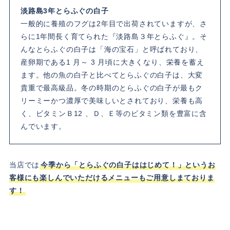
淡路島3年とらふぐの白子
一般的に養殖のフグは2年目で出荷されていますが、さ
らに1年間長く育てられた『淡路島３年とらふぐ』。そ
んなとらふぐの白子は「海の宝石」と呼ばれており、
産卵期である1 月～ 3 月頃に大きくなり、栄養を蓄え
ます。他の魚の白子と比べてとらふぐの白子は、大変
貴重で最高級品。冬の時期のとらふぐの白子が最もク
リーミーかつ濃厚で美味しいとされており、栄養も高
く、ビタミンＢ12 、Ｄ、Ｅ等のビタミン類を豊富に含
んでいます。
当店では
今季から「とらふぐの白子ははじめて！」というお
客様にも楽しんでいただけるメニューもご用意しまておりま
す！