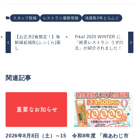
スタッフ投稿
レストラン最新情報
淡路島3年とらふぐ
【お正月2食限定！】海
Fika! 2025 WINTER に
鮮縁起福良(ふっくら)蒸
「絶景レストラン うずの
し
丘」が紹介されました！
関連記事
2026年8月8日（土）～15
令和8年度 「南あわじ市