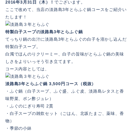
2016年3月31日（木）！
でございます。
ここで改めて、当店の淡路島3年とらふぐ鍋コースをご紹介い
たします！
特製白子スープの淡路島3年とらふぐ鍋
てっちり鍋の出汁に淡路島3年とらふぐの白子を溶かし込んだ
特製白子スープ。
白濁でほんのりクリーミー、白子の旨味がとらふぐ鍋の美味
しさをよりいっそう引き立てます。
コース内容としては、
淡路島3年とらふぐ鍋 3,500円コース（税抜）
・ふぐ鍋（白子スープ、ふぐ盛、ふぐ皮、淡路島レタスと香
味野菜、ポン酢ジュレ）
・ふぐのにぎり寿司 2貫
・白子スープの雑炊セット（ごはん、北坂たまご、薬味、香
物）
・季節の小鉢