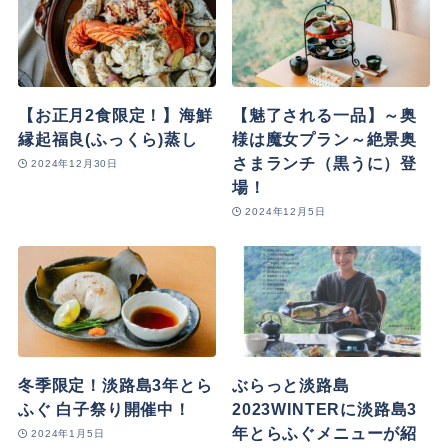
【お正月2食限定！】海鮮
【魅了される一品】～奥
縁起福良(ふっくら)蒸し
様は魔女プラン～絶景奥
さまランチ（黒うに）登
2024年12月30日
場！
2024年12月5日
冬季限定！淡路島3年とら
ぶらっと淡路島
ふぐ 白子祭り開催中！
2023WINTERに淡路島3
年とらふぐメニューが紹
2024年1月5日