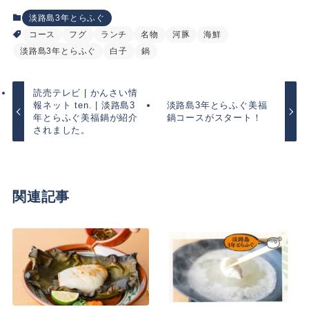
淡路島3年とらふぐ
コース
フグ
ランチ
名物
河豚
海鮮
淡路島3年とらふぐ
白子
鍋
読売テレビ | かんさい情
報ネット ten. | 淡路島3
淡路島3年とらふぐ美福
年とらふぐ美福鍋が紹介
鍋コースがスタート！
されました。
関連記事