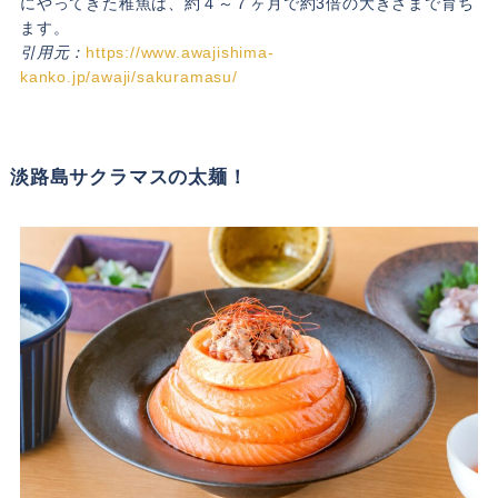
にやってきた稚魚は、約４～７ヶ月で約3倍の大きさまで育ち
ます。
引用元：
https://www.awajishima-
kanko.jp/awaji/sakuramasu/
淡路島サクラマスの太麺！