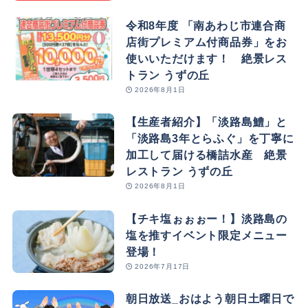
令和8年度 「南あわじ市連合商
店街プレミアム付商品券」をお
使いいただけます！ 絶景レス
トラン うずの丘
2026年8月1日
【生産者紹介】「淡路島鱧」と
「淡路島3年とらふぐ」を丁寧に
加工して届ける橋詰水産 絶景
レストラン うずの丘
2026年8月1日
【チキ塩ぉぉぉー！】淡路島の
塩を推すイベント限定メニュー
登場！
2026年7月17日
朝日放送_おはよう朝日土曜日で