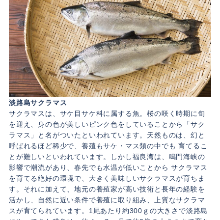
淡路島サクラマス
サクラマスは、サケ目サケ科に属する魚。桜の咲く時期に旬
を迎え、身の色が美しいピンク色をしていることから「サク
ラマス」と名がついたといわれています。天然ものは、幻と
呼ばれるほど稀少で、養殖もサケ・マス類の中でも 育てるこ
とが難しいといわれています。しかし福良湾は、鳴門海峡の
影響で潮流があり、春先でも水温が低いことから サクラマス
を育てる絶好の環境で、大きく美味しいサクラマスが育ちま
す。それに加えて、地元の養殖家が高い技術と長年の経験を
活かし、自然に近い条件で養殖に取り組み、上質なサクラマ
スが育てられています。1尾あたり約300ｇの大きさで淡路島