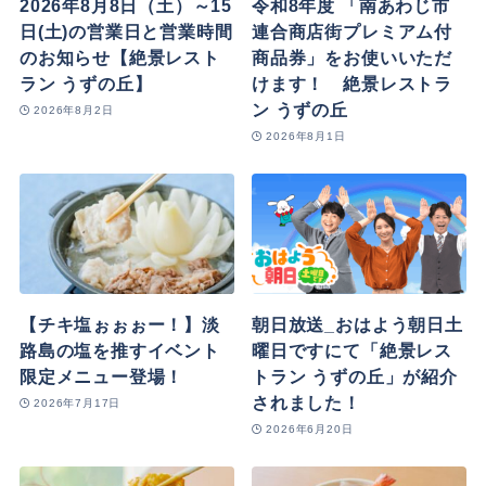
2026年8月8日（土）～15
令和8年度 「南あわじ市
日(土)の営業日と営業時間
連合商店街プレミアム付
のお知らせ【絶景レスト
商品券」をお使いいただ
ラン うずの丘】
けます！ 絶景レストラ
ン うずの丘
2026年8月2日
2026年8月1日
【チキ塩ぉぉぉー！】淡
朝日放送_おはよう朝日土
路島の塩を推すイベント
曜日ですにて「絶景レス
限定メニュー登場！
トラン うずの丘」が紹介
されました！
2026年7月17日
2026年6月20日