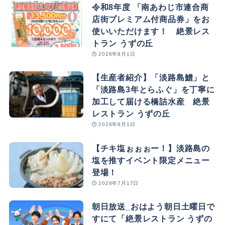
令和8年度 「南あわじ市連合商
店街プレミアム付商品券」をお
使いいただけます！ 絶景レス
トラン うずの丘
2026年8月1日
【生産者紹介】「淡路島鱧」と
「淡路島3年とらふぐ」を丁寧に
加工して届ける橋詰水産 絶景
レストラン うずの丘
2026年8月1日
【チキ塩ぉぉぉー！】淡路島の
塩を推すイベント限定メニュー
登場！
2026年7月17日
朝日放送_おはよう朝日土曜日で
すにて「絶景レストラン うずの