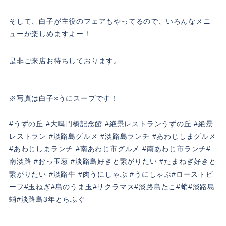
そして、白子が主役のフェアもやってるので、いろんなメニ
ューが楽しめますよー！
是非ご来店お待ちしております。
※写真は白子×うにスープです！
#うずの丘 #大鳴門橋記念館 #絶景レストランうずの丘 #絶景
レストラン #淡路島グルメ #淡路島ランチ #あわじしまグルメ
#あわじしまランチ #南あわじ市グルメ #南あわじ市ランチ#
南淡路 #おっ玉葱 #淡路島好きと繋がりたい #たまねぎ好きと
繋がりたい #淡路牛 #肉うにしゃぶ #うにしゃぶ#ローストビ
ーフ#玉ねぎ#島のうま玉#サクラマス#淡路島たこ#蛸#淡路島
蛸#淡路島3年とらふぐ