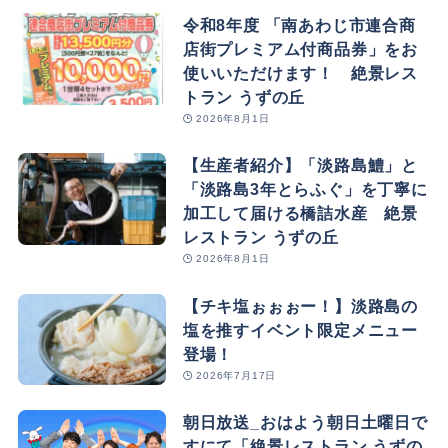
令和8年度 「南あわじ市連合商
店街プレミアム付商品券」をお
使いいただけます！ 絶景レス
トラン うずの丘
2026年8月1日
【生産者紹介】「淡路島鱧」と
「淡路島3年とらふぐ」を丁寧に
加工して届ける橋詰水産 絶景
レストラン うずの丘
2026年8月1日
【チキ塩ぉぉぉー！】淡路島の
塩を推すイベント限定メニュー
登場！
2026年7月17日
朝日放送_おはよう朝日土曜日で
すにて「絶景レストラン うずの