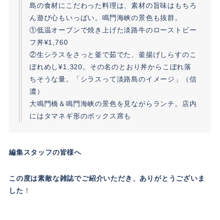
島の食材にこだわった料理は、素材の旨味はもちろ
ん遊び心もいっぱい。鳴門海峡の景色も抜群。
①低温オーブンで焼き上げた淡路牛のローストビー
フ丼¥1,760
②生シラスをさっと釜で茹でた、釜揚げしらすのこ
ぼれめし¥1,320。その名のとおり丼からこぼれ落
ちそうな量。「シラスって淡路島のイメージ」（信
濃）
大鳴門橋＆鳴門海峡の景色を見ながらランチ。店内
にはタマネギ形のボックス席も
編集スタッフの皆様へ
この度は素敵な雑誌でご紹介いただき、ありがとうございま
した
！