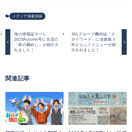
メディア掲載実績
海の情報誌マーレ
JALグループ機内誌「ス
2023Autumn号に当店の
カイワード」に淡路島３
「島の鯛めし」が紹介さ
年とらふぐメニューが紹
れました！
介されました！
関連記事