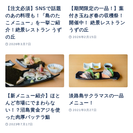
【注文必須】SNSで話題
【期間限定の一品！】葉
のあの料理も！「島のた
付き玉ねぎ春の収穫祭！
こメニュー」を一挙ご紹
開催中！ 絶景レストラン
介！絶景レストラン うず
うずの丘
の丘
2026年2月15日
2026年3月7日
【新メニュー紹介】ほと
淡路島サクラマスの一品
んど市場にでまわらな
メニュー！
い！？沼島黄金アジを使
2021年3月27日
った肉厚バッテラ鮨
2023年7月17日