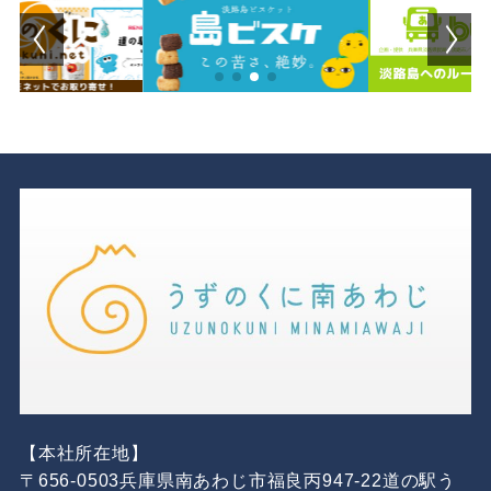
【本社所在地】
〒656-0503兵庫県南あわじ市福良丙947-22道の駅う