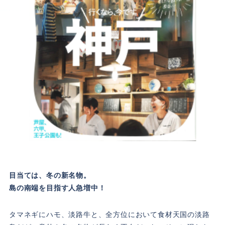
目当ては、冬の新名物。
島の南端を目指す人急増中！
タマネギにハモ、淡路牛と、全方位において食材天国の淡路