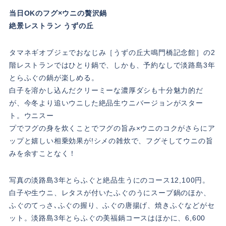
当日OKのフグ×ウニの贅沢鍋
絶景レストラン うずの丘
タマネギオブジェでおなじみ［うずの丘大鳴門橋記念館］の2
階レストランではひとり鍋で、しかも、予約なしで淡路島3年
とらふぐの鍋が楽しめる。
白子を溶かし込んだクリーミーな濃厚ダシも十分魅力的だ
が、今冬より追いウニした絶品生ウニバージョンがスター
ト。ウニスー
プでフグの身を炊くことでフグの旨み×ウニのコクがさらにア
ップと嬉しい相乗効果が!シメの雑炊で、フグそしてウニの旨
みを余すことなく！
写真の淡路島3年とらふぐと絶品生うにのコース12,100円。
白子や生ウニ、レタスが付いたふぐのうにスープ鍋のほか、
ふぐのてっさ､ふぐの握り、ふぐの唐揚げ、焼きふぐなどがセ
ット。淡路島3年とらふぐの美福鍋コースはほかに、6,600