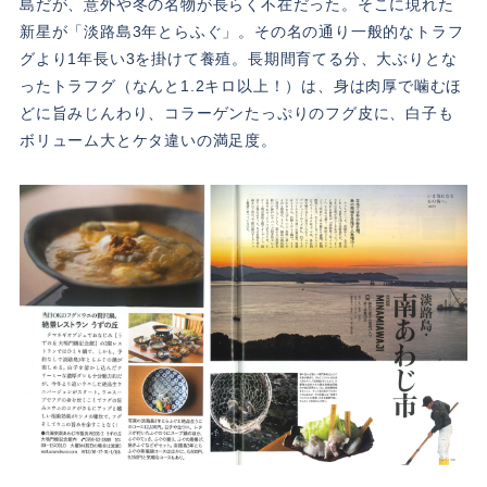
島だが、意外や冬の名物が長らく不在だった。そこに現れた
新星が「淡路島3年とらふぐ」。その名の通り一般的なトラフ
グより1年長い3を掛けて養殖。長期間育てる分、大ぶりとな
ったトラフグ（なんと1.2キロ以上！）は、身は肉厚で噛むほ
どに旨みじんわり、コラーゲンたっぷりのフグ皮に、白子も
ボリューム大とケタ違いの満足度。