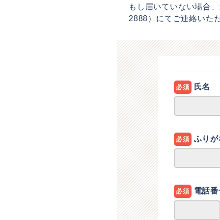
もし届いていない場合、
2888）にてご連絡い
氏名
必須
ふりが
必須
電話番
必須