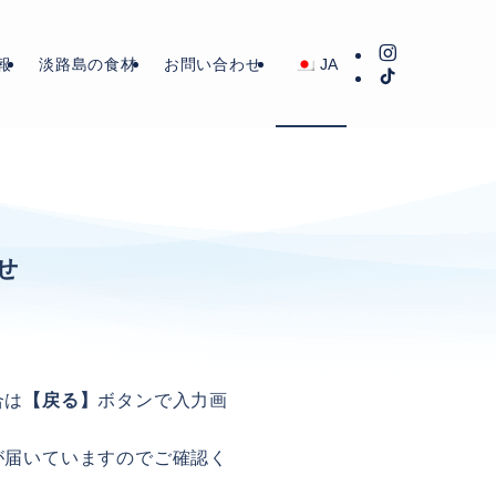
報
淡路島の食材
お問い合わせ
JA
せ
合は
【戻る】
ボタンで入力画
が届いていますのでご確認く